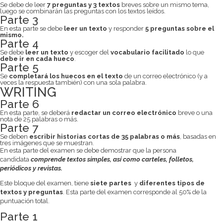
Se debe de leer
7 preguntas y 3 textos
breves sobre un mismo tema,
luego se combinarán las preguntas con los textos leídos.
Parte 3
En esta parte se debe
leer un texto
y responder
5 preguntas sobre el
mismo.
Parte 4
Se debe
leer un texto
y escoger del
vocabulario facilitado
lo que
debe ir en cada hueco
.
Parte 5
Se
completará los huecos en el texto
de un correo electrónico (y a
veces la respuesta también) con una sola palabra.
WRITING
Parte 6
En esta parte, se deberá
redactar un correo electrónico
breve o una
nota de 25 palabras o más.
Parte 7
Se deben
escribir historias cortas de 35 palabras o más
, basadas en
tres imágenes que se muestran.
En esta parte del examen se debe demostrar que la persona
candidata
comprende textos simples, así como carteles, folletos,
periódicos y revistas.
Este bloque del examen, tiene
siete partes
y
diferentes tipos de
textos y preguntas
. Esta parte del examen corresponde al 50% de la
puntuación total.
Parte 1