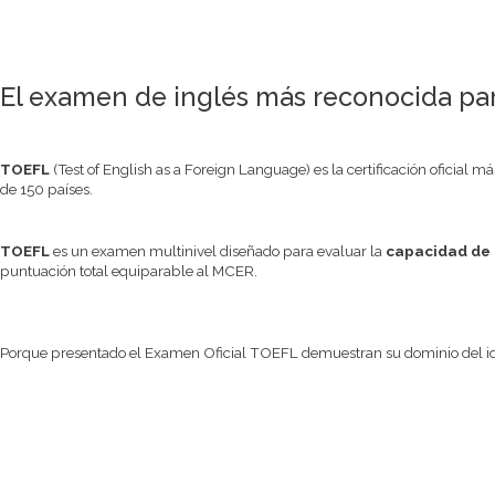
El examen de inglés más reconocida par
TOEFL
(Test of English as a Foreign Language) es la certificación oficial m
de 150 países.
TOEFL
es un examen multinivel diseñado para evaluar la
capacidad de e
puntuación total equiparable al MCER.
Porque presentado el Examen Oficial TOEFL demuestran su dominio del i