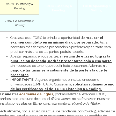
PARTE 1: Listening &
TOEIC Listening &
TOEIC Speaking &
Reading
Reading
Writing
PARTE 2: Speaking &
Writing
Gracias a esto, TOEIC te brinda la oportunidad de
realizar el
examen completo en un mismo día o por separado
. Así, si
necesitas más tiempo de preparación o prefieres organizarte para
practicar más una de las partes, podrás hacerlo.
Al estar separado en dos partes,
si en una de ellas no logras la
puntuación deseada, podrás presentarse solo a esa parte
,
sin necesidad de tener que repetir todo el examen. Además,
el
pago de las tasas será solamente de la parte a la que te
presentes
.
IMPORTANTE:
Algunos organismos o instituciones como
universidades (UMH, UA…) o Conselleria,
s
olicitan solamente uno
de los certificados, el de TOEIC Listening & Reading.
En
nuestra
academia de inglés
,
podrás realizar el examen TOEIC,
ambos bloques o uno de ellos, el
último viernes de cada mes
en nuestras
instalaciones sitas en Elche, concretamente
en el centro de Altabix
.
Actualmente, por la situación actual de pandemia por
Covid-19
, además de
poder realizar el examen en nuestro centro
(con todas las medidas de