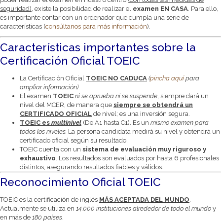
seguridad)
, existe la posibilidad de realizar el
examen EN CASA
. Para ello,
es importante contar con un ordenador que cumpla una serie de
características (
consúltanos para más información
).
Características importantes sobre la
Certificación Oficial TOEIC
La Certificación Oficial
TOEIC NO CADUCA
(
pincha aquí
para
ampliar información)
.
El examen
TOEIC
ni se aprueba ni se suspende
, siempre dará un
nivel del MCER, de manera que
siempre se obtendrá un
CERTIFICADO OFICIAL
de nivel; es una inversión segura.
TOEIC es
multinivel
(De A1 hasta C1). Es un
mismo examen para
todos los niveles.
La persona candidata medirá su nivel y obtendrá un
certificado oficial según su resultado.
TOEIC cuenta con un
sistema de evaluación muy riguroso y
exhaustivo
. Los resultados son evaluados por hasta 6 profesionales
distintos, asegurando resultados fiables y válidos.
Reconocimiento Oficial TOEIC
TOEIC es la certificación de inglés
MÁS ACEPTADA DEL MUNDO
.
Actualmente se utiliza en
14.000 instituciones alrededor de todo el mundo
y
en más de
180 países
.