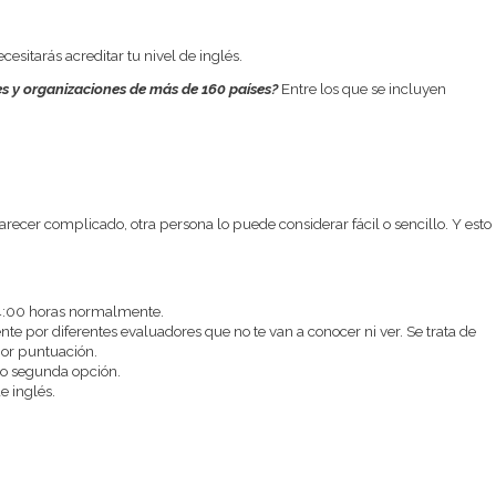
esitarás acreditar tu nivel de inglés.
es y organizaciones de más de 160 países?
Entre los que se incluyen
recer complicado, otra persona lo puede considerar fácil o sencillo. Y esto
14:00 horas normalmente.
e por diferentes evaluadores que no te van a conocer ni ver. Se trata de
jor puntuación.
 o segunda opción.
e inglés.