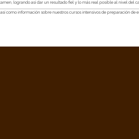
amen, logrando así dar un resultado fiel y lo más real posible al nivel del c
és, así como información sobre nuestros cursos intensivos de preparación de