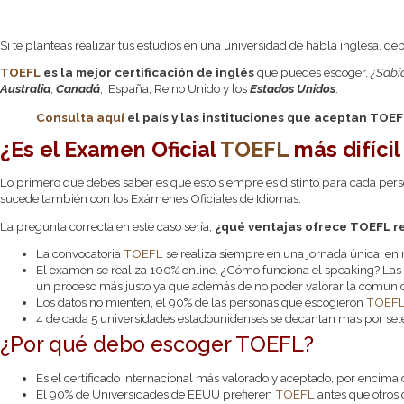
Si te planteas realizar tus estudios en una universidad de habla inglesa, deb
TOEFL
es la mejor certificación de inglés
que puedes escoger.
¿Sabí
Australia
,
Canadá
, España, Reino Unido y los
Estados Unidos
.
Consulta aquí
el país y las instituciones que aceptan TOEF
¿Es el Examen Oficial
TOEFL
más difíci
Lo primero que debes saber es que esto siempre es distinto para cada person
sucede también con los Exámenes Oficiales de Idiomas.
La pregunta correcta en este caso sería,
¿qué ventajas ofrece TOEFL r
La convocatoria
TOEFL
se realiza siempre en una jornada única, en
El examen se realiza 100% online. ¿Cómo funciona el speaking? Las r
un proceso más justo ya que además de no poder valorar la comunica
Los datos no mienten, el 90% de las personas que escogieron
TOEFL
4 de cada 5 universidades estadounidenses se decantan más por sel
¿Por qué debo escoger TOEFL?
Es el certificado internacional más valorado y aceptado, por encima
El 90% de Universidades de EEUU prefieren
TOEFL
antes que otros c