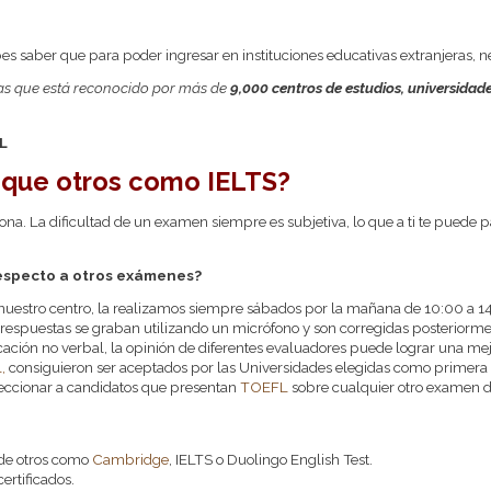
es saber que para poder ingresar en instituciones educativas extranjeras, nec
as que está reconocido por más de
9,000 centros de estudios, universidad
L
l que otros como IELTS?
a. La dificultad de un examen siempre es subjetiva, lo que a ti te puede pa
especto a otros exámenes?
 nuestro centro, la realizamos siempre sábados por la mañana de 10:00 a 
espuestas se graban utilizando un micrófono y son corregidas posteriorment
ción no verbal, la opinión de diferentes evaluadores puede lograr una me
,
consiguieron ser aceptados por las Universidades elegidas como primera
eccionar a candidatos que presentan
TOEFL
sobre cualquier otro examen d
 de otros como
Cambridge
, IELTS o Duolingo English Test.
ertificados.