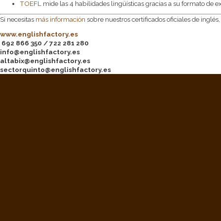
TOEFL
mide las 4 habilidades lingüísticas gracias a su formato de ex
Si necesitas
más información
sobre nuestros certificados oficiales de ingl
www.englishfactory.es
692 866 350 / 722 281 280
info@englishfactory.es
altabix@englishfactory.es
sectorquinto@englishfactory.es