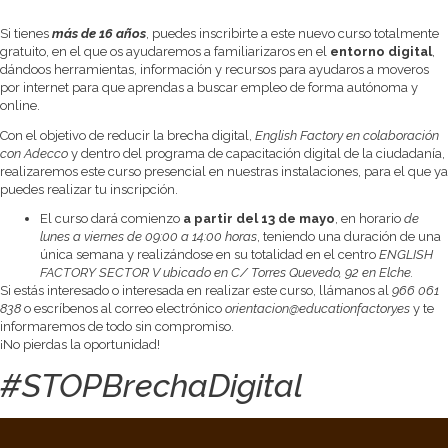
Si tienes
más de 16 años
, puedes inscribirte a este nuevo curso totalmente
gratuito, en el que os ayudaremos a familiarizaros en el
entorno digital
,
dándoos herramientas, información y recursos para ayudaros a moveros
por internet para que aprendas a buscar empleo de forma autónoma y
online.
Con el objetivo de reducir la brecha digital,
English Factory en colaboración
con Adecco
y dentro del programa de capacitación digital de la ciudadanía,
realizaremos este curso presencial en nuestras instalaciones, para el que ya
puedes realizar tu inscripción.
El curso dará comienzo
a partir del 13 de mayo
, en horario
de
lunes a viernes de 09:00 a 14:00 horas
, teniendo una duración de una
única semana y realizándose en su totalidad en el centro
ENGLISH
FACTORY SECTOR V ubicado en C/ Torres Quevedo, 92 en Elche.
Si estás interesado o interesada en realizar este curso, llámanos al
966 061
838
o escríbenos al correo electrónico
orientacion@educationfactory.es
y te
informaremos de todo sin compromiso.
¡No pierdas la oportunidad!
#STOPBrechaDigital