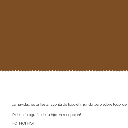
La navidad es la fiesta favorita de todo el mundo pero sobre todo, d
¡Pide la fotografía de tu hijx en recepción!
HO! HO! HO!