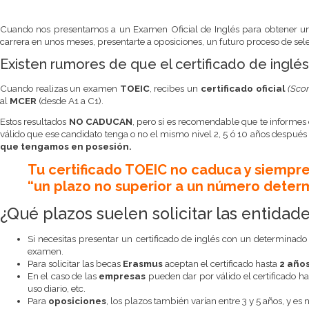
Cuando nos presentamos a un Examen Oficial de Inglés para obtener una 
carrera en unos meses, presentarte a oposiciones, un futuro proceso de se
Existen rumores de que el certificado de i
Cuando realizas un examen
TOEIC
, recibes un
certificado oficial
(Sco
al
MCER
(desde A1 a C1).
Estos resultados
NO CADUCAN
, pero sí es recomendable que te informes
válido que ese candidato tenga o no el mismo nivel 2, 5 ó 10 años despué
que tengamos en posesión.
Tu certificado TOEIC no caduca y siempre 
“un plazo no superior a un número deter
¿Qué plazos suelen solicitar las entidad
Si necesitas presentar un certificado de inglés con un determinado
examen.
Para solicitar las becas
Erasmus
aceptan el certificado hasta
2 año
En el caso de las
empresas
pueden dar por válido el certificado h
uso diario, etc.
Para
oposiciones
, los plazos también varían entre 3 y 5 años, y es