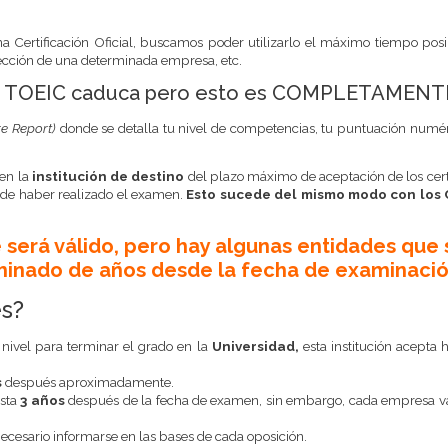
Certificación Oficial, buscamos poder utilizarlo el máximo tiempo posi
lección de una determinada empresa, etc.
nglés TOEIC caduca pero esto es COMPLETAMEN
re Report)
donde se detalla tu nivel de competencias, tu puntuación numéri
 en la
institución de destino
del plazo máximo de aceptación de los cert
s de haber realizado el examen.
Esto sucede del mismo modo con los C
será válido, pero hay algunas entidades que s
minado de años desde la fecha de examinació
es?
 nivel para terminar el grado en la
Universidad,
esta institución acepta 
s
después aproximadamente.
asta
3 años
después de la fecha de examen, sin embargo, cada empresa varí
 necesario informarse en las bases de cada oposición.