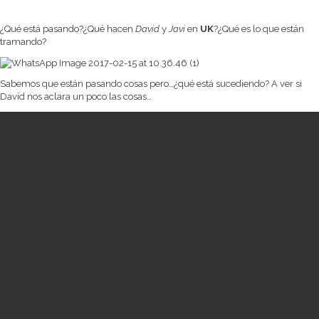
¿Qué está pasando?¿Qué hacen
David
y
Javi
en
UK
?¿Qué es lo que están
tramando?
Sabemos que están pasando cosas pero…¿qué está sucediendo? A ver si
David nos aclara un poco las cosas…