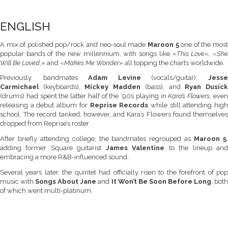
ENGLISH
A mix of polished pop/rock and neo-soul made
Maroon 5
one of the mos
popular bands of the new millennium, with songs like «
This Love
«, «
Sh
Will Be Loved
,» and «
Makes Me Wonder
» all topping the charts worldwide.
Previously, bandmates
Adam Levine
(vocals/guitar),
Jess
Carmichael
(keyboards),
Mickey Madden
(bass), and
Ryan Dusic
(drums) had spent the latter half of the ’90s playing in
Kara’s Flowers
, eve
releasing a debut album for
Reprise Records
while still attending hig
school. The record tanked, however, and Kara’s Flowers found themselves
dropped from Reprise’s roster.
After briefly attending college, the bandmates regrouped as
Maroon 5
adding former Square guitarist
James Valentine
to the lineup an
embracing a more R&B-influenced sound.
Several years later, the quintet had officially risen to the forefront of pop
music with
Songs About Jane
and
It Won’t Be Soon Before Long
, bot
of which went multi-platinum.