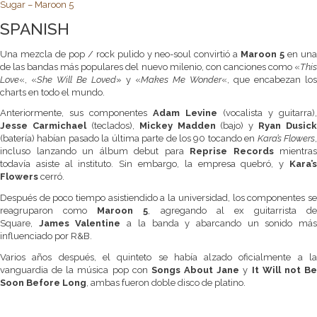
Sugar – Maroon 5
SPANISH
Una mezcla de pop / rock pulido y neo-soul convirtió a
Maroon 5
en un
de las bandas más populares del nuevo milenio, con canciones como «
This
Love
«, «
She Will Be Loved
» y «
Makes Me Wonder
«, que encabezan los
charts en todo el mundo.
Anteriormente, sus componentes
Adam Levine
(vocalista y guitarra),
Jesse Carmichael
(teclados),
Mickey Madden
(bajo) y
Ryan Dusick
(batería) habían pasado la última parte de los 90 tocando en
Kara’s Flowers
incluso lanzando un álbum debut para
Reprise Records
mientras
todavía asiste al instituto. Sin embargo, la empresa quebró, y
Kara’s
Flowers
cerró.
Después de poco tiempo asistiendido a la universidad, los componentes se
reagruparon como
Maroon 5
, agregando al ex guitarrista de
Square,
James Valentine
a la banda y abarcando un sonido má
influenciado por R&B.
Varios años después, el quinteto se había alzado oficialmente a la
vanguardia de la música pop con
Songs About Jane
y
It Will not B
Soon Before Long
, ambas fueron doble disco de platino.