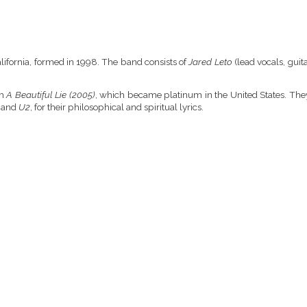
ifornia, formed in 1998. The band consists of
Jared Leto
(lead vocals, guit
um
A Beautiful Lie (2005)
, which became platinum in the United States. The
, and
U2
, for their philosophical and spiritual lyrics.