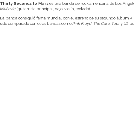
Thirty Seconds to Mars
es una banda de rock americana de Los Angeles
Miličević
(guitarrista principal, bajo, violín, teclado).
La banda consiguió fama mundial con el estreno de su segundo álbum
A 
sido comparado con otras bandas como
Pink Floyd
,
The Cure
,
Tool
y
U2
por