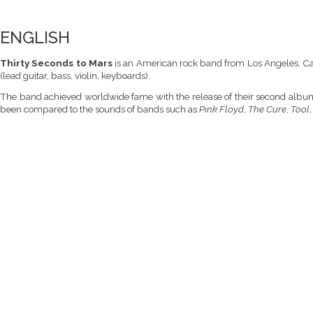
ENGLISH
Thirty Seconds to Mars
is an American rock band from Los Angeles, Cal
(lead guitar, bass, violin, keyboards).
The band achieved worldwide fame with the release of their second alb
been compared to the sounds of bands such as
Pink Floyd
,
The Cure
,
Tool