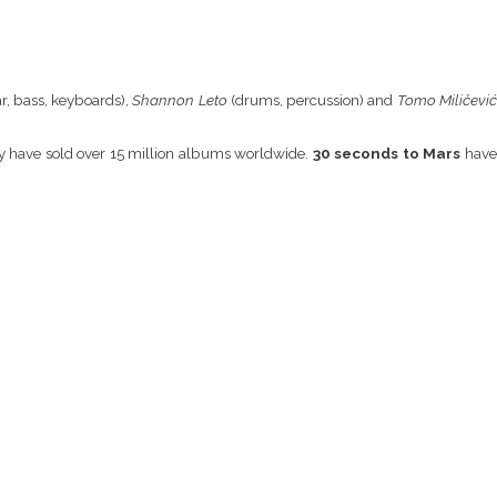
ar, bass, keyboards),
Shannon Leto
(drums, percussion) and
Tomo Miličevi
y have sold over 15 million albums worldwide.
30 seconds to Mars
hav