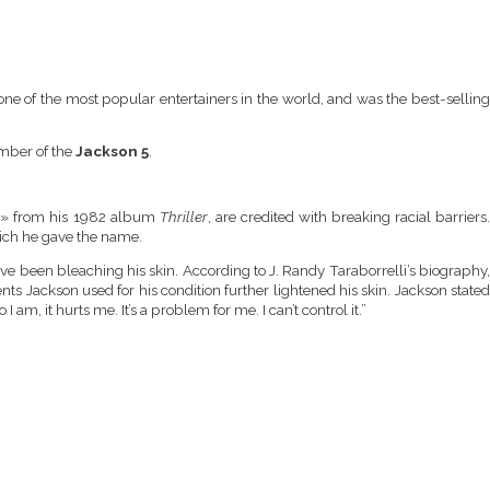
one of the most popular entertainers in the world, and was the best-sellin
mber of the
Jackson 5
.
r
» from his 1982 album
Thriller
, are credited with breaking racial barriers
ich he gave the name.
 been bleaching his skin. According to J. Randy Taraborrelli’s biography,
nts Jackson used for his condition further lightened his skin. Jackson stated
am, it hurts me. It’s a problem for me. I can’t control it.”