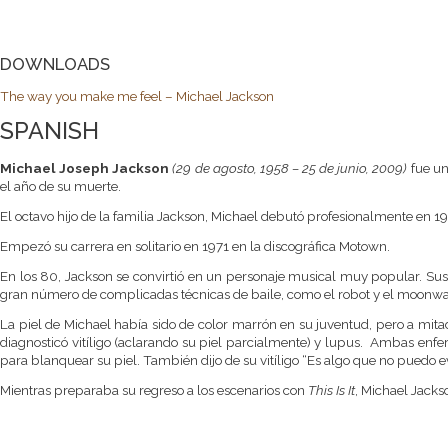
DOWNLOADS
The way you make me feel – Michael Jackson
SPANISH
Michael Joseph Jackson
(29 de agosto, 1958 – 25 de junio, 2009)
fue un
el año de su muerte.
El octavo hijo de la familia Jackson, Michael debutó profesionalmente e
Empezó su carrera en solitario en 1971 en la discográfica Motown.
En los 80, Jackson se convirtió en un personaje musical muy popular. Sus
gran número de complicadas técnicas de baile, como el robot y el moonwa
La piel de Michael había sido de color marrón en su juventud, pero a mita
diagnosticó vitíligo (aclarando su piel parcialmente) y lupus. Ambas enferm
para blanquear su piel. También dijo de su vitíligo “Es algo que no puedo e
Mientras preparaba su regreso a los escenarios con
This Is It
, Michael Jacks