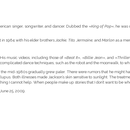
ican singer, songwriter, and dancer. Dubbed the «
King of Pop
«, he was 
 in 1964 with his elder brothers
Jackie, Tito, Jermaine,
and
Marlon
as a me
is music videos, including those of «
Beat It
«, «
Billie Jean
«, and «
Thrille
complicated dance techniques, such as the robot and the moonwalk, to wh
the mid-1980s gradually grew paler. There were rumors that he might have
 lupus. Both illnesses made Jackson’s skin sensitive to sunlight. The treatme
thing I cannot help. When people make up stories that I don’t want to be who I 
 June 25, 2009.