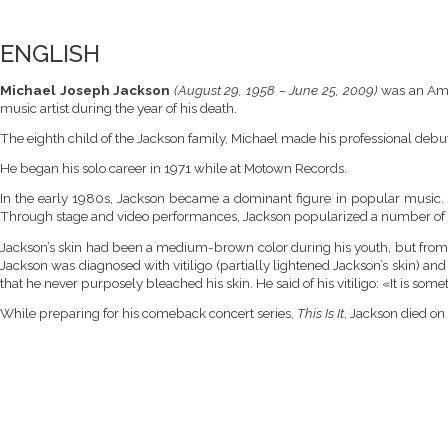
ENGLISH
Michael Joseph Jackson
(August 29, 1958 – June 25, 2009)
was an Amer
music artist during the year of his death.
The eighth child of the Jackson family, Michael made his professional debut
He began his solo career in 1971 while at Motown Records.
In the early 1980s, Jackson became a dominant figure in popular music. H
Through stage and video performances, Jackson popularized a number of 
Jackson’s skin had been a medium-brown color during his youth, but from 
Jackson was diagnosed with vitiligo (partially lightened Jackson’s skin) and
that he never purposely bleached his skin. He said of his vitiligo: «It is some
While preparing for his comeback concert series,
This Is It
, Jackson died on