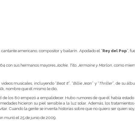
 cantante americano, compositor y bailarín. Apodado el “
Rey del Pop
”, f
n 1964 con sus hermanos mayores
Jackie, Tito, Jermaine y Marlon
, como miem
 videos musicales, incluyendo “
Beat It
”, “
Billie Jean
” y “
Thriller
”, de su ál
lk, nombre que él mismo le dio.
d de los 80 empezó a empalidecer. Hubo rumores de que él había estado util
edades hicieron su piel sensible a la luz solar. Además, los tratamientos q
vitar. Cuando la gente se inventa historias sobre que no quiero ser quien s
on murió el 25 de junio de 2009.