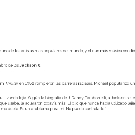
ue uno de los artistas mas populares del mundo, y el que más música vendi
bro de los
Jackson 5
.
bum
Thriller
en 1982 rompieron las barreras raciales. Michael popularizó u
izando lejía. Según la biografía de J. Randy Taraborrelli, a Jackson se le
ue usaba, la aclararon todavía más. Él dijo que nunca había utilizado lejía
oy, me duele. Es un problema para mí. No puedo controlarlo.”