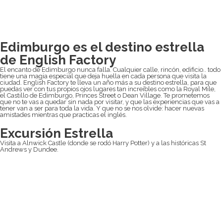
Edimburgo es el destino estrella
de English Factory
El encanto de Edimburgo nunca falla. Cualquier calle, rincón, edificio.. todo
tiene una magia especial que deja huella en cada persona que visita la
ciudad. English Factory te lleva un año más a su destino estrella, para que
puedas ver con tus propios ojos lugares tan increíbles como la Royal Mile,
el Castillo de Edimburgo, Princes Street o Dean Village. Te prometemos
que no te vas a quedar sin nada por visitar, y que las experiencias que vas a
tener van a ser para toda la vida. Y que no se nos olvide: hacer nuevas
amistades mientras que practicas el inglés.
Excursión Estrella
Visita a Alnwick Castle (donde se rodó Harry Potter) y a las históricas St
Andrews y Dundee.