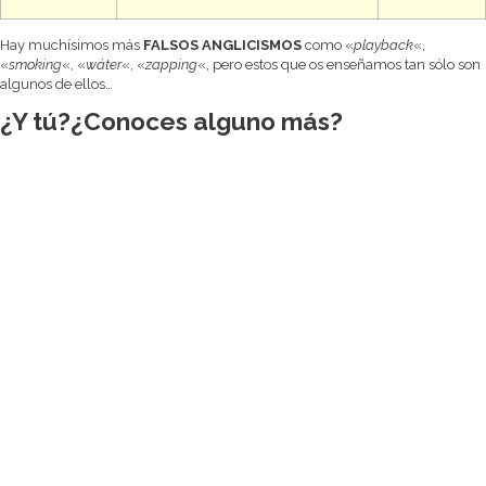
Hay muchísimos más
FALSOS ANGLICISMOS
como «
playback
«,
«
smoking
«, «
wáter
«, «
zapping
«, pero estos que os enseñamos tan sólo son
algunos de ellos…
¿Y tú?¿Conoces alguno más?