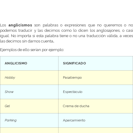
Los
anglicismos
son palabras o expresiones que no queremos o n
podemos traducir y las decimos como lo dicen los anglosajones, o casi
igual. No importa si esta palabra tiene o no una traducción válida, a veces
las decimos sin darnos cuenta
.
Ejemplos de ello serían por ejemplo:
ANGLICISMO
SIGNIFICADO
Hobby
Pasatiempo
Show
Espectáculo
Gel
Crema de ducha
Parking
Aparcamiento