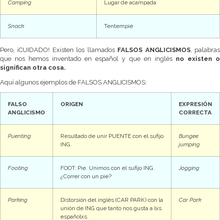
Camping
Lugar de acampada
Snack
Tentempié
Pero, ¡CUIDADO! Existen los llamados
FALSOS ANGLICISMOS
, palabra
que nos hemos inventado en español y que en inglés
no existen 
significan otra cosa.
Aquí algunos ejemplos de FALSOS ANGLICISMOS:
FALSO
ORIGEN
EXPRESIÓN
ANGLICISMO
CORRECTA
Puenting
Resultado de unir PUENTE con el sufijo
Bungee
ING.
jumping
Footing
FOOT: Pie. Unimos con el sufijo ING.
Jogging
¿Correr con un pie?
Parking
Distorsión del inglés (CAR PARK) con la
Car Park
unión de ING que tanto nos gusta a lxs
españolxs.